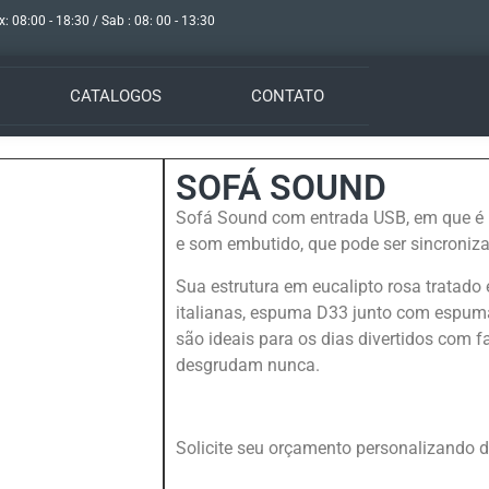
x: 08:00 - 18:30 / Sab : 08: 00 - 13:30
CATALOGOS
CONTATO
SOFÁ SOUND
Sofá Sound com entrada USB, em que é po
e som embutido, que pode ser sincroniz
Sua estrutura em eucalipto rosa tratado
italianas, espuma D33 junto com espum
são ideais para os dias divertidos com 
desgrudam nunca.
Solicite seu orçamento personalizando d