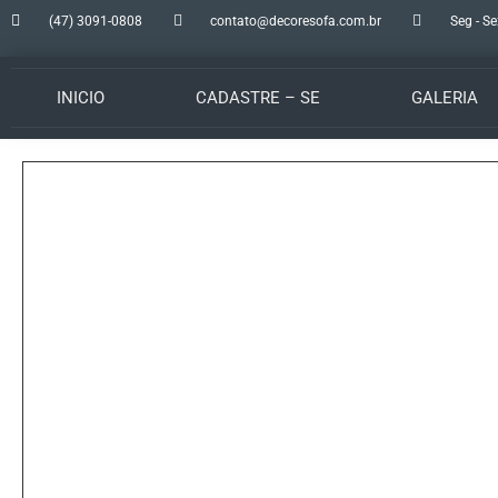
(47) 3091-0808
contato@decoresofa.com.br
Seg - Se
INICIO
CADASTRE – SE
GALERIA